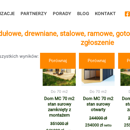
IZACJE
PARTNERZY
PORADY
BLOG
KONTAKT
łowe, drewniane, stalowe, ramowe, gotow
zgłoszenie
Pierwotna
Aktualna
Pierwotna
Aktualna
Pie
Posortowane
szystkich wyników: 3
cena
cena
cena
cena
ce
Porównaj
Porównaj
P
według
wynosiła:
wynosi:
wynosiła:
wynosi:
wyn
popularności
351000 zł.
341000 zł.
244000 zł.
234000 zł.
263
Do 70 m2
Do 70 m2
Dom MC 70 m2
Dom MC 70 m2
Dom
stan surowy
stan surowy
st
zamknięty z
otwarty
z
montażem
244000
zł
351000
zł
234000
zł
25
netto