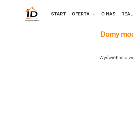
Przejdź
do
START
OFERTA
O NAS
REAL
treści
Domy modu
Wyświetlanie w