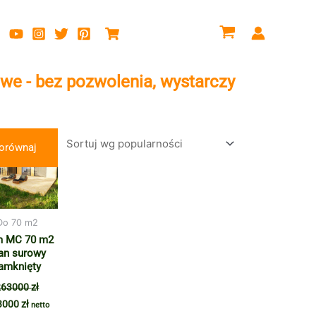
e - bez pozwolenia, wystarczy
rwotna
Aktualna
na
cena
orównaj
osiła:
wynosi:
000 zł.
253000 zł.
Do 70 m2
 MC 70 m2
an surowy
amknięty
263000
zł
3000
zł
netto